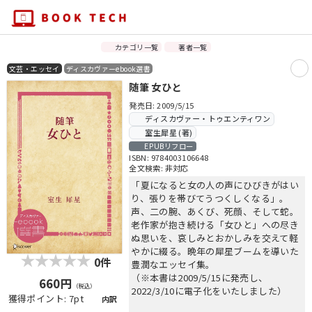
カテゴリ一覧
著者一覧
文芸・エッセイ
ディスカヴァーebook選書
随筆 女ひと
発売日: 2009/5/15
ディスカヴァー・トゥエンティワン
室生犀星 (著)
EPUBリフロー
ISBN: 9784003106648
全文検索: 非対応
「夏になると女の人の声にひびきがはい
り、張りを帯びてうつくしくなる」。
声、二の腕、あくび、死顔、そして蛇。
老作家が抱き続ける「女ひと」への尽き
ぬ思いを、哀しみとおかしみを交えて軽
やかに綴る。晩年の犀星ブームを導いた
0件
豊潤なエッセイ集。
（※本書は2009/5/15に発売し、
660円
（税込）
2022/3/10に電子化をいたしました）
獲得ポイント: 7pt
内訳