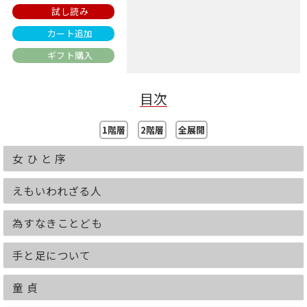
試し読み
カート追加
ギフト購入
目次
1階層
2階層
全展開
女 ひ と 序
えもいわれざる人
為すなきことども
手と足について
童 貞