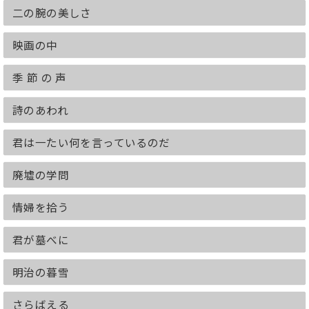
二の腕の美しさ
映画の中
季 節 の 声
詩のあわれ
君は一たい何を言っているのだ
廃墟の学問
情婦を拾う
君が墓べに
明治の暮雪
さらばえる