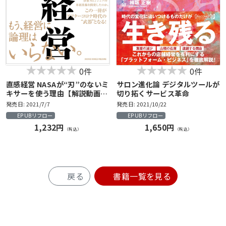
0件
0件
直感経営 NASAが“刃”のないミ
サロン進化論 デジタルツールが
キサーを使う理由【解説動画付
切り拓くサービス⾰命
き】
発売日: 2021/7/7
発売日: 2021/10/22
EPUBリフロー
EPUBリフロー
1,232円
1,650円
（税込）
（税込）
戻る
書籍一覧を見る