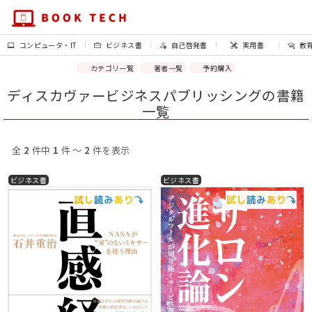
コンピュータ・IT
ビジネス書
自己啓発書
実用書
教
カテゴリ一覧
著者一覧
予約購入
ディスカヴァービジネスパブリッシングの書籍
一覧
全
2
件中
1
件 〜
2
件を表示
ビジネス書
ビジネス書