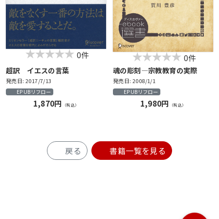
0件
0件
超訳 イエスの言葉
魂の彫刻―宗教教育の実際
発売日: 2017/7/13
発売日: 2008/1/1
EPUBリフロー
EPUBリフロー
1,870円
1,980円
（税込）
（税込）
戻る
書籍一覧を見る