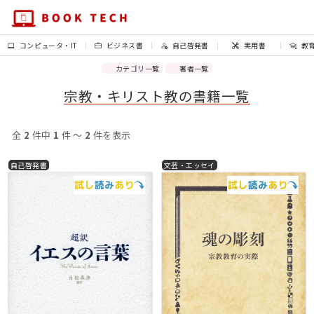
コンピュータ・IT
ビジネス書
自己啓発書
実用書
教
カテゴリ一覧
著者一覧
宗教・キリスト教の書籍一覧
全
2
件中
1
件 〜
2
件を表示
自己啓発書
文芸・エッセイ