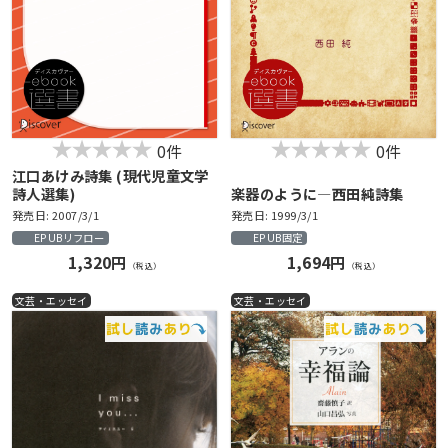
0件
0件
江口あけみ詩集 (現代児童文学
詩人選集)
楽器のように―西田純詩集
発売日: 2007/3/1
発売日: 1999/3/1
EPUBリフロー
EPUB固定
1,320円
1,694円
（税込）
（税込）
文芸・エッセイ
文芸・エッセイ