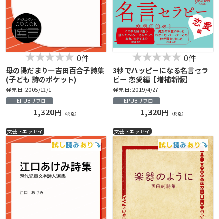
0件
0件
母の陽だまり―吉田百合子詩集
3秒でハッピーになる名言セラ
(子ども 詩のポケット)
ピー 恋愛編【増補新版】
発売日: 2005/12/1
発売日: 2019/4/27
EPUBリフロー
EPUBリフロー
1,320円
1,320円
（税込）
（税込）
文芸・エッセイ
文芸・エッセイ