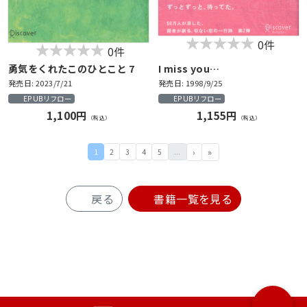
0件
0件
勇気をくれたこのひとこと 7
I miss you…
発売日: 2023/7/21
発売日: 1998/9/25
EPUBリフロー
EPUBリフロー
1,100円
1,155円
（税込）
（税込）
1
2
3
4
5
...
戻る
書籍一覧を見る