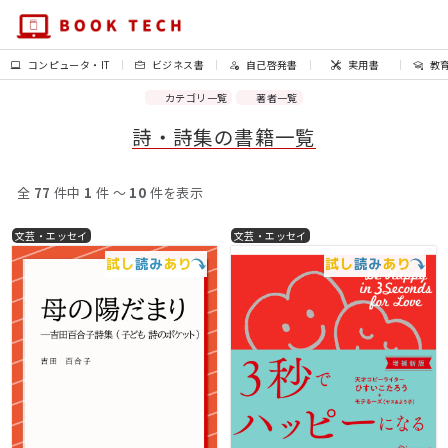
コンピュータ・IT
ビジネス書
自己啓発書
実用書
教
カテゴリ一覧
著者一覧
詩・詩集の書籍一覧
全
77
件中
1
件 〜
10
件を表示
文芸・エッセイ
文芸・エッセイ