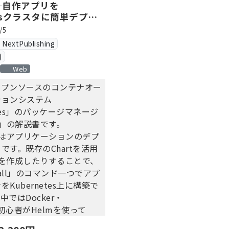
─自作アプリを
etesクラスタに簡単デプロ
/5
xtPublishing
)
Web
ープンソースのコンテナオー
ションシステム
etes」のパッケージマネージ
m」の解説書です。
徴はアプリケーションのデプ
です。既存のChartを活用
rtを作成したりすることで、
nstall」のコマンド一つでアプ
Kubernetes上に構築で
ではDocker・
tes初心者がHelmを使って
プレートであるChartを自