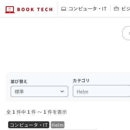
コンピュータ・IT
ビ
カテゴリ
並び替え
Helm
全
1
件中
1
件 〜
1
件を表示
コンピュータ・IT
Helm