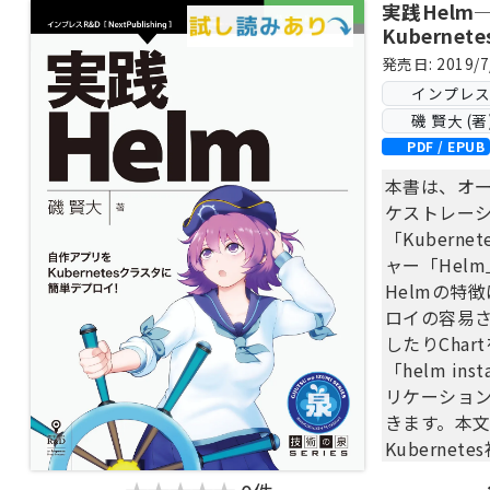
実践Helm
Kubern
イ！
発売日: 2019/7
インプレス Ne
磯 賢大 (著
PDF / EPUB
本書は、オ
ケストレー
「Kubern
ャー「Hel
Helmの特
ロイの容易さ
したりCha
「helm i
リケーションを
きます。本文中
Kuberne
Helmのテン