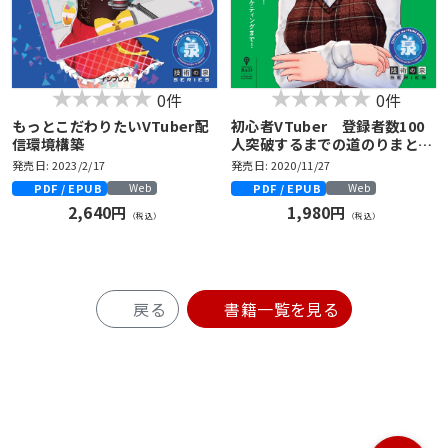
0件
0件
もっとこだわりたいVTuber配
初心者VTuber 登録者数100
信環境構築
人突破するまでの道のりまとめ
ました！
発売日: 2023/2/17
発売日: 2020/11/27
PDF / EPUB
PDF / EPUB
Web
Web
2,640円
1,980円
（税込）
（税込）
戻る
書籍一覧を見る