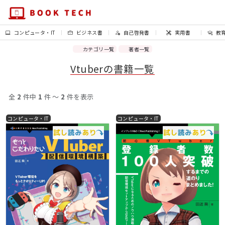
コンピュータ・IT
ビジネス書
自己啓発書
実用書
教
カテゴリ一覧
著者一覧
Vtuberの書籍一覧
全
2
件中
1
件 〜
2
件を表示
コンピュータ・IT
コンピュータ・IT