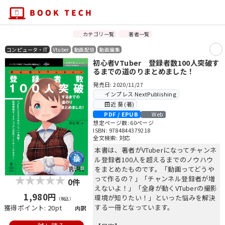
カテゴリ一覧
著者一覧
コンピュータ・IT
Vtuber
動画配信
動画編集
初心者VTuber 登録者数100人突破す
るまでの道のりまとめました！
発売日: 2020/11/27
インプレス NextPublishing
田近 葵 (著)
PDF / EPUB
Web
想定ページ数: 60ページ
ISBN: 9784844379218
全文検索: 対応
本書は、著者がVTuberになってチャンネ
ル登録者100人を超えるまでのノウハウ
をまとめたものです。「動画ってどうや
って作るの？」「チャンネル登録者が増
0件
えないよ！」「全身が動くVTuberの撮影
1,980円
環境が知りたい！」といった悩みを解決
（税込）
する一冊となっています。
獲得ポイント: 20pt
内訳