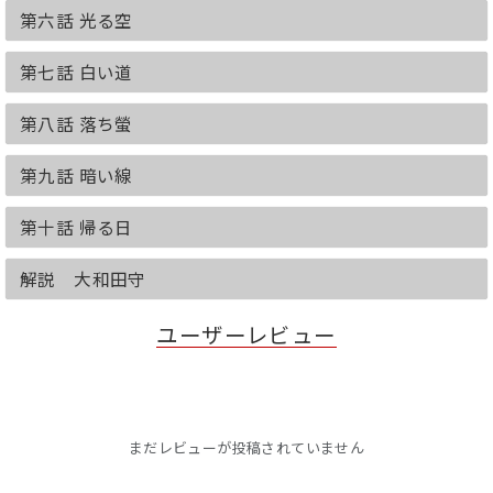
第六話 光る空
第七話 白い道
第八話 落ち螢
第九話 暗い線
第十話 帰る日
解説 大和田守
ユーザーレビュー
まだレビューが投稿されていません