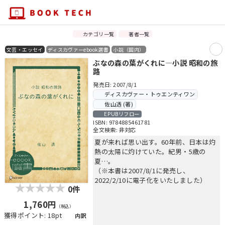
カテゴリ一覧
著者一覧
文芸・エッセイ
ディスカヴァーebook選書
小説（国内）
ぶなの森の葉がくれに―小説 昭和の旅
路
発売日: 2007/8/1
ディスカヴァー・トゥエンティワン
佐山透 (著)
EPUBリフロー
ISBN: 9784885461781
全文検索: 非対応
夏が来れば思い出す。60年前、日本は灼
熱の太陽に灼けていた。紀男・5歳の
夏…。
（※本書は2007/8/1に発売し、
2022/2/10に電子化をいたしました）
0件
1,760円
（税込）
獲得ポイント: 18pt
内訳