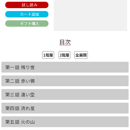
試し読み
カート追加
ギフト購入
目次
1階層
2階層
全展開
第一話 残り雪
第二話 赤い鴉
第三話 遠い空
第四話 流れ星
第五話 火の山