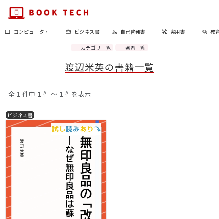
コンピュータ・IT
ビジネス書
自己啓発書
実用書
教
カテゴリ一覧
著者一覧
渡辺米英の書籍一覧
全
1
件中
1
件 〜
1
件を表示
ビジネス書