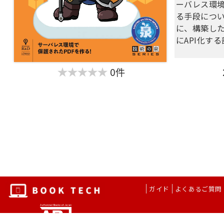
ーバレス環
る手段につ
に、構築し
にAPI化す
【目次】
0件
第1章 基本
第2章 開発
第3章 ウ
第4章 文
第5章 カス
る
第6章 暗号
第7章 API
第8章 We
付録A Serve
ガイド
よくあるご質問
してLambd
付録B Clou
AWSリソー