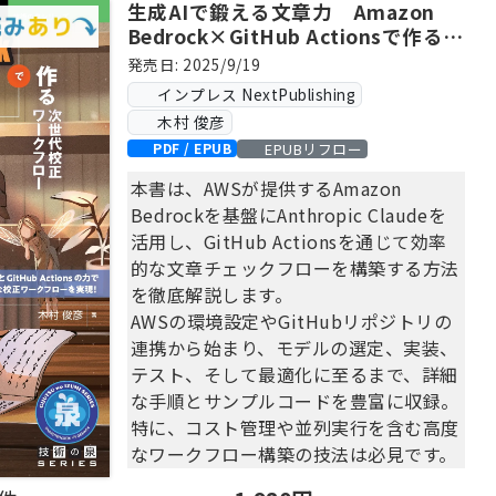
生成AIで鍛える文章力 Amazon
Bedrock×GitHub Actionsで作る次
世代校正ワークフロー
発売日: 2025/9/19
インプレス NextPublishing
木村 俊彦
EPUBリフロー
PDF / EPUB
本書は、AWSが提供するAmazon
Bedrockを基盤にAnthropic Claudeを
活用し、GitHub Actionsを通じて効率
的な文章チェックフローを構築する方法
を徹底解説します。
AWSの環境設定やGitHubリポジトリの
連携から始まり、モデルの選定、実装、
テスト、そして最適化に至るまで、詳細
な手順とサンプルコードを豊富に収録。
特に、コスト管理や並列実行を含む高度
なワークフロー構築の技法は必見です。
初心者から中級者まで、幅広い技術者に