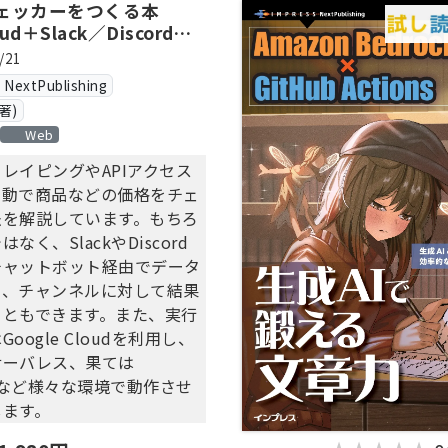
ェッカーをつくる本
oud＋Slack／Discordで
/21
xtPublishing
著)
Web
レイピングやAPIアクセス
自動で商品などの価格をチェ
法を解説しています。もちろ
なく、SlackやDiscord
チャットボット経由でデータ
り、チャンネルに対して結果
こともできます。また、実行
oogle Cloudを利用し、
サーバレス、果ては
tesなど様々な環境で動作させ
します。
2021年の技術トレンドが盛り