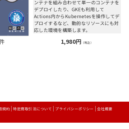
ンテナを組み合わせて単一のコンテナを
3.5 再アップロードして新バージョン
デプロイしたり、GKEも利用して
の作成
Actions内からKubernetesを操作してデ
3.6 Amazon S3からレイヤーをアップ
プロイするなど、動的なリソースにも対
ロードする方法
応した環境を構築します。
3.7 拡張を追加してみる
あまり複雑になりすぎないように基本的
3.8 PHP5.6をビルドする
0件
1,980円
な処理のみ利用しているので、GitHub
（税込）
第4章 コマンドでデプロイしよう
ActionsやGoogle Cloudの利用入門にも
4.1 AWS CLIで操作してみる
最適な1冊となっています。
4.2 SAM CLIで操作する
4.3 デプロイしたアプリケーションを
【目次】
削除する
第1章 Google Cloudの設定
第5章 フレームワークを使ってみよう
第2章 GitHubとアプリケーションの設
5.1 前提条件
定
5.2 Slim Framework 3
第3章 Cloud Storageと組み合わせる
5.3 CodeIgniter
第4章 Cloud Runと組み合わせる
5.4 CakePHP3
用規約
特定商取引法について
プライバシーポリシー
会社概要
第5章 Google Kubernetes Engineと
5.5 Yii Framework
組み合わせる
5.6 Laravel