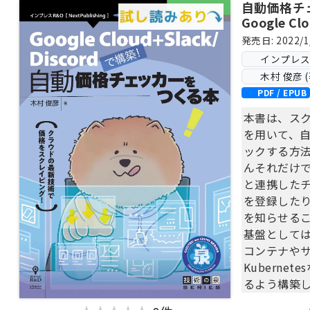
自動価格チ
Google Cl
構築！
発売日: 2022/1
インプレス Ne
木村 俊彦 (
PDF / EPUB
本書は、スク
を用いて、
ックする方
んそれだけでは
と連携した
を登録した
を知らせる
基盤としてはG
コンテナや
Kuberne
るよう構築
2020年～