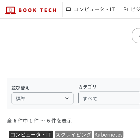
コンピュータ・IT
ビ
カテゴリ
並び替え
すべて
全
6
件中
1
件 〜
6
件を表示
コンピュータ・IT
スクレイピング
Kubernetes