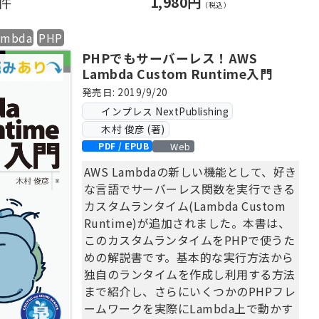
0件
1,980円
対応した内容で、手を動かしながら学べ
（税込）
る実践的な一冊となっています。
ambda
PHP
さらに、Bedrockの機能を活用して販促
PHPでもサーバーレス！AWS
文章の生成や全体レビューを実施するユ
Lambda Custom Runtime入門
ースケースも網羅。これ一冊で、生成AI
を利用した実務的な活用スキルが身につ
発売日: 2019/9/20
きます！
インプレス NextPublishing
木村 俊彦 (著)
【目次】
Web
PDF / EPUB
第1章 環境構築をする
AWS Lambdaの新しい機能として、好き
第2章 Bedrockに文章校正をしてもら
な言語でサーバーレス関数を実行できる
う
カスタムランタイム(Lambda Custom
第3章 Bedrockに全体レビューや販促
Runtime)が追加されました。本書は、
文章を考えてもらう
このカスタムランタイムをPHPで使うた
第4章 トークン数とコストの把握
めの解説書です。基本的な実行方法から
独自のランタイムを作成し利用する方法
まで紹介し、さらにいくつかのPHPフレ
ームワークを実際にLambda上で動かす