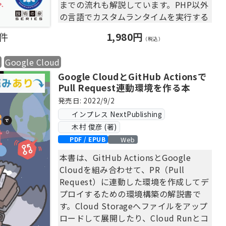
までの流れも解説しています。PHP以外
の言語でカスタムランタイムを実行する
際にも役に立つ一冊です。
0件
1,980円
（税込）
【目次】
b
Google Cloud
第1章 必要なものをそろえよう
Google CloudとGitHub Actionsで
1.1 Docker
Pull Request連動環境を作る本
1.2 AWSアカウント
1.3 AWS CLI
発売日: 2022/9/2
1.4 SAM CLI
インプレス NextPublishing
第2章 早速使ってみよう
木村 俊彦 (著)
2.1 Lambdaの設定をする
Web
PDF / EPUB
2.2 API Gatewayの設定をする
本書は、GitHub ActionsとGoogle
2.3 呼び出してみる
Cloudを組み合わせて、PR（Pull
第3章 応用して使ってみよう
Request）に連動した環境を作成してデ
3.1 必要なものを用意する
プロイするための環境構築の解説書で
3.2 PHP7.1をビルドする
す。Cloud Storageへファイルをアップ
3.3 ビルドした実行環境に差し替える
ロードして展開したり、Cloud Runとコ
3.4 boorstrapとphp.iniの変更