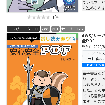
ています。
に進められます
者サービス
0件
ん、構築や
体験できる
コンピュータ・IT
AWS
PDF
サーバーレス
AWS/サ
【目次】
全PDF
第1章 環境
第2章 記事
発売日: 2020/8
第3章 画像
インプレス Ne
第4章 フロ
木村 俊彦 (
第5章 R2
PDF / EPUB
第6章 D1
電子書籍の
第7章 Que
りにより、P
はもちろん
した。その
ている書類
ます。そこで