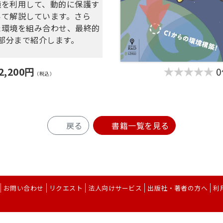
境を利用して、動的に保護す
いて解説しています。さら
た環境を組み合わせ、最終的
る部分まで紹介します。
2,200円
的な準備をする
（税込）
周りの準備をする
ォーターマークを追加する
字列入りページを追加する
タムプロパティーを追加す
戻る
書籍一覧を見る
化する
化する
bサイトに組み込む
rless Frameworkを利用
お問い合わせ
リクエスト
法人向けサービス
出版社・著者の方へ
利
aを管理する
dFormationを利用して
スを管理する
Copyright © BOOK TECH Inc.