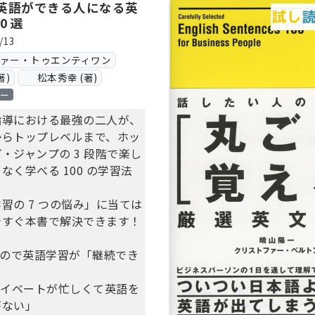
英語ができる人になる英
0 選
/13
ヴァー・トゥエンティワン
著)
松本秀幸 (著)
ロー
指導における最強の二人が、
からトップレベルまで、ホッ
・ジャンプの 3 段階で楽し
なく学べる 100 の学習法
習の 7 つの悩み」に当ては
今すぐ本書で解決できます！
いので英語学習が「継続でき
ライベートが忙しくて英語を
がない」