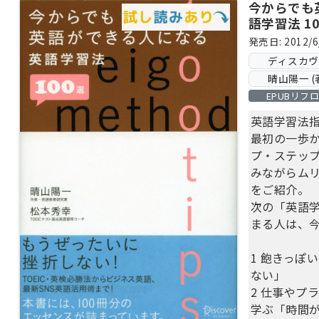
今からでも
語学習法 10
発売日: 2012/6
ディスカ
晴山陽一 (
EPUBリフ
英語学習法
最初の一歩
プ・ステップ
みながらムリ
をご紹介。
次の「英語学
まる人は、
1 飽きっぽ
ない」
2 仕事やプ
学ぶ「時間