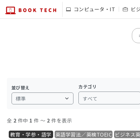
コンピュータ・IT
ビ
カテゴリ
並び替え
すべて
全
2
件中
1
件 〜
2
件を表示
教育・学参・語学
英語学習法／英検TOEIC
ビジネス