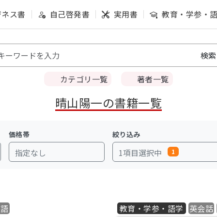
ジネス書
自己啓発書
実用書
教育・学参・
カテゴリ一覧
著者一覧
晴山陽一の書籍一覧
価格帯
絞り込み
指定なし
1項目選択中
1
英語
教育・学参・語学
英会話