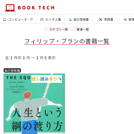
コンピュータ・IT
ビジネス書
自己啓発書
実用書
教
カテゴリ一覧
著者一覧
フィリップ・ブランの書籍一覧
全
1
件中
1
件 〜
1
件を表示
自己啓発書