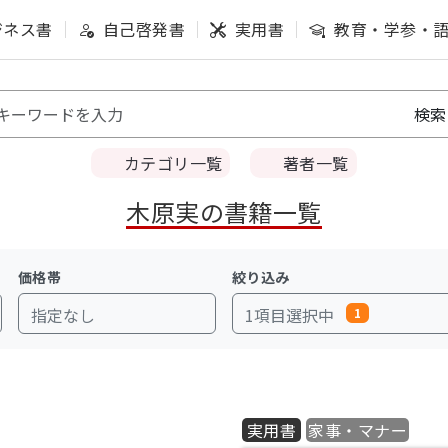
ジネス書
自己啓発書
実用書
教育・学参・
カテゴリ一覧
著者一覧
木原実の書籍一覧
価格帯
絞り込み
指定なし
1項目選択中
1
実用書
家事・マナー