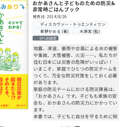
おかあさんと子どものための防災&
非常時ごはんブック
発売日: 2014/8/26
ディスカヴァー・トゥエンティワン
草野かおる (著)
木原実 (監)
EPUB固定
地震、津波、豪雨や台風による水の被害
や事故、大雪被害、火災……。私たちが
住む日本には災害の危険がいっぱい！
いまこそ、家庭でひとつの防災チームを
つくり、万全な防災対策をしておく必要
があります。
家庭の防災チームにおける防災隊長は、
「おかあさん」です。子どもも家族の安
全も、おかあさんの防災力にかかってい
ます。
本書では、子どもと自分を守るために知
っておきたい防災の知識を、わかりやす