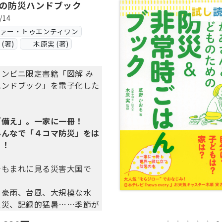
なの防災ハンドブック
/14
ヴァー・トゥエンティワン
(著)
木原実 (著)
ンビニ限定書籍「図解 み
ハンドブック」を電子化した
「備え」。一家に一冊！
みんなで「４コマ防災」をは
う！
でもまれに見る災害大国で
、豪雨、台風、大規模な水
火災、記録的猛暑……季節が
に、さまざまな災害が起きて