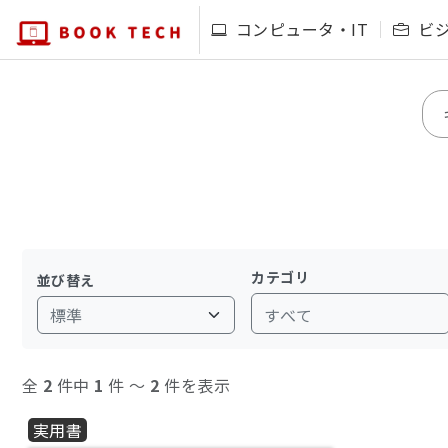
コンピュータ・IT
ビ
カテゴリ
並び替え
すべて
全
2
件中
1
件 〜
2
件を表示
実用書