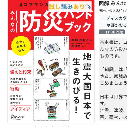
図解 みん
発売日: 2024/2
ディスカ
草野かおる 
EPUB固定
※本書は、コ
んなの防災
ものです。
「知識」は
さあ、家族
じめましょ
日本は世界
す。
地震、津波
害、豪雪、
めぐるごと