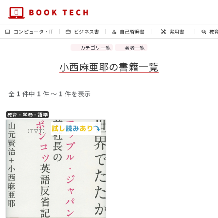
コンピュータ・IT
ビジネス書
自己啓発書
実用書
教
カテゴリ一覧
著者一覧
小西麻亜耶の書籍一覧
全
1
件中
1
件 〜
1
件を表示
教育・学参・語学