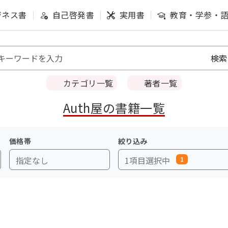
ジネス書
自己啓発書
実用書
教育・学参・
カテゴリ一覧
著者一覧
Auth屋の書籍一覧
価格帯
絞り込み
指定なし
1項目選択中
1