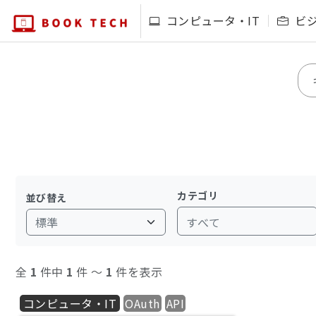
コンピュータ・IT
ビ
カテゴリ
並び替え
すべて
全
1
件中
1
件 〜
1
件を表示
コンピュータ・IT
OAuth
API