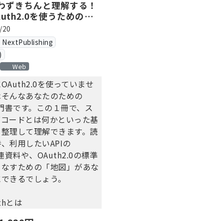
わずきちんと理解する！
uth2.0を使うためのチ
ルガイド・最新改訂版
/20
xtPublishing
)
Web
Auth2.0を使っていませ
はそんなあなたのための
0入門書です。この１冊で、ス
可コードとは何かといった基
を整理して理解できます。読
、利用したいAPIの
関連資料や、OAuth2.0の標準
こなすための「地図」があな
にできるでしょう。
thとは
thのロール