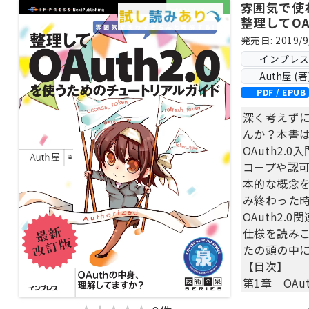
雰囲気で使
整理してOA
ュートリア
発売日: 2019/9
インプレス Ne
Auth屋 (著
PDF / EPUB
深く考えずにO
んか？本書
OAuth2.
コープや認
本的な概念
み終わった時
OAuth2.0
仕様を読み
たの頭の中
【目次】
第1章 OAu
第2章 OAu