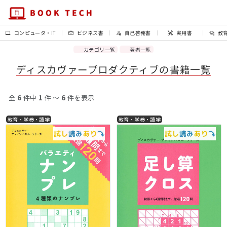
コンピュータ・IT
ビジネス書
自己啓発書
実用書
教
カテゴリ一覧
著者一覧
ディスカヴァープロダクティブの書籍一覧
全
6
件中
1
件 〜
6
件を表示
教育・学参・語学
教育・学参・語学