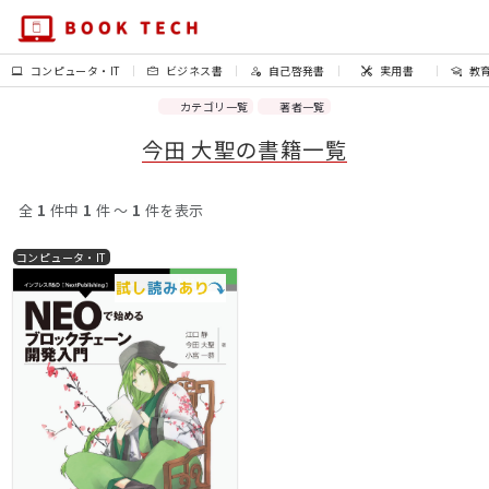
コンピュータ・IT
ビジネス書
自己啓発書
実用書
教
カテゴリ一覧
著者一覧
今田 大聖の書籍一覧
全
1
件中
1
件 〜
1
件を表示
コンピュータ・IT