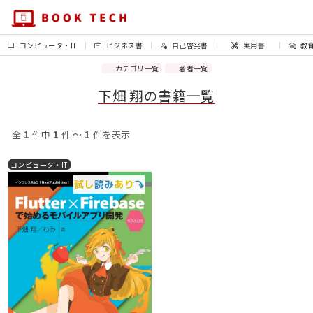
コンピュータ・IT
ビジネス書
自己啓発書
実用書
教
カテゴリ一覧
著者一覧
下畑 翔の書籍一覧
全
1
件中
1
件 〜
1
件を表示
コンピュータ・IT