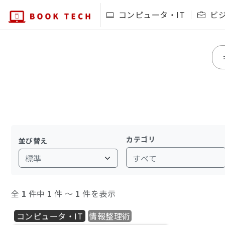
コンピュータ・IT
ビ
カテゴリ
並び替え
すべて
全
1
件中
1
件 〜
1
件を表示
コンピュータ・IT
情報整理術