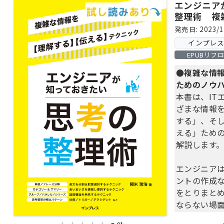
エンジニア
整理術 複
【伝える】
発売日: 2023/1
インプレ
EPUBリフ
●複雑な情
ためのノウ
本書は、IT
ざまな情報
する」、そ
える」ための
解説します
エンジニア
ントの作成
をとりまと
ならない場
にわかりや