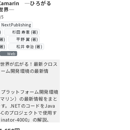
e Xamarin ─ひろがる
の世界─
/5
xtPublishing
)
杉田 寿憲 (著)
著)
平野 翼 (著)
著)
松井 幸治 (著)
Web
inの世界が広がる！最新クロス
ォーム開発環境の最新情
スプラットフォーム開発環境
n（ザマリン）の最新情報をまと
。.NETのコードをJava
ive-Cのプロジェクトで使用す
inator-4000」の解説、
.Macアプリケーションを作成し