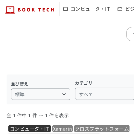
コンピュータ・IT
ビ
カテゴリ
並び替え
すべて
全
1
件中
1
件 〜
1
件を表示
コンピュータ・IT
Xamarin
クロスプラットフォーム