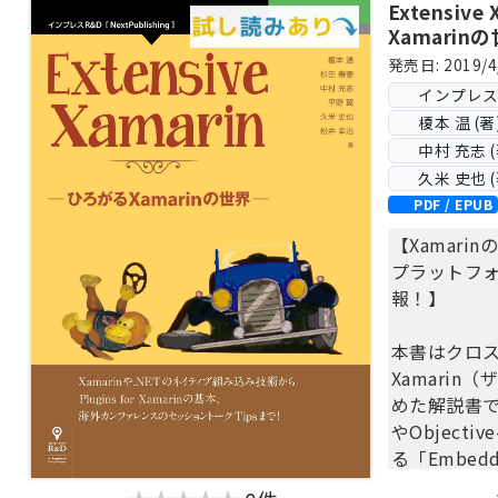
Extensiv
Xamarin
発売日: 2019/4
インプレス Ne
榎本 温 (著
中村 充志 (
久米 史也 (
PDF / EPUB
【Xamar
プラットフ
報！】
本書はクロ
Xamari
めた解説書です
やObject
る「Embedd
Xamarin