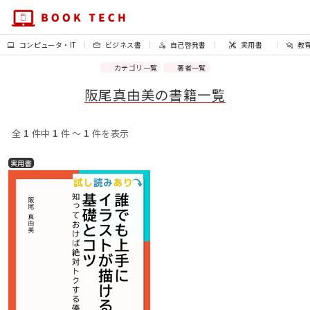
コンピュータ・IT
ビジネス書
自己啓発書
実用書
教
カテゴリ一覧
著者一覧
阪尾真由美の書籍一覧
全
1
件中
1
件 〜
1
件を表示
実用書