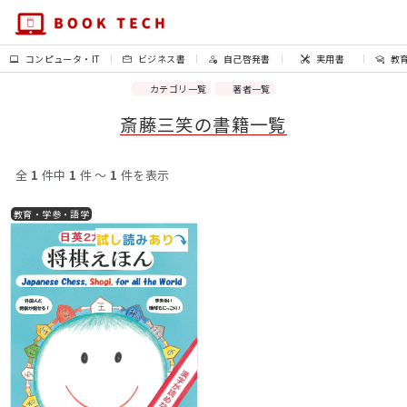
コンピュータ・IT
ビジネス書
自己啓発書
実用書
教
カテゴリ一覧
著者一覧
斎藤三笑の書籍一覧
全
1
件中
1
件 〜
1
件を表示
教育・学参・語学