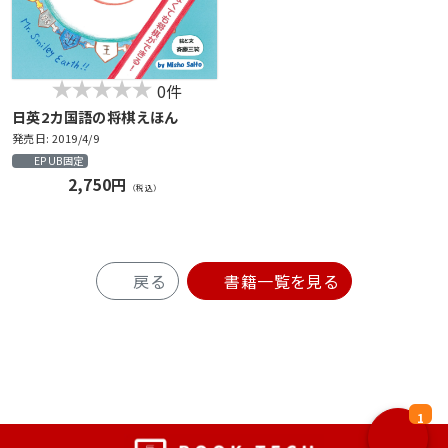
0件
日英2カ国語の将棋えほん
発売日: 2019/4/9
EPUB固定
2,750円
（税込）
戻る
書籍一覧を見る
1