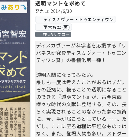
透明マントを求めて
発売日: 2014/6/30
ディスカヴァー・トゥエンティワン
雨宮智宏 (著)
EPUBリフロー
ディスカヴァーが科学者を応援する「リ
バネス研究費ディスカヴァー・トゥエン
ティワン賞」の書籍化第一弾！
透明人間になってみたい。
誰しも一度は考えたことがあるはずだ。
その証拠に、被ることで透明になること
のできる『透明マント』が、古今東西
様々な時代の文献に登場する。その、長
らく実現されることのなかった夢の技術
に、今、手が届こうとしている……。た
だし、ここに至る道程は平坦なものでは
なく、また、登場人物も多い。ストダー