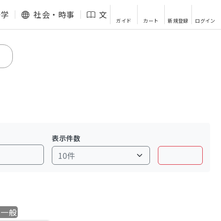
語学
社会・時事
文芸・エッセイ
その他
ガイド
カート
新規登録
ログイン
表示件数
学一般