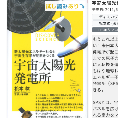
宇宙太陽光
発売日: 2011/6
ディスカ
松本絋 (著)
EPUBリフ
もうこれ以
い！――東日
発電所が起
までの原子
に大転換を
もはや地球
エネルギー
発電所（SP
きる。
SPSとは、
パネルを広
れる電力を