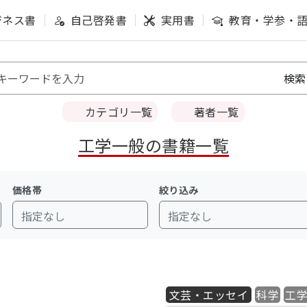
ジネス書
自己啓発書
実用書
教育・学参・
カテゴリ一覧
著者一覧
工学一般の書籍一覧
価格帯
絞り込み
指定なし
指定なし
文芸・エッセイ
科学
工