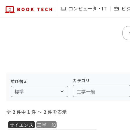
コンピュータ・IT
ビ
カテゴリ
並び替え
工学一般
全
2
件中
1
件 〜
2
件を表示
サイエンス
工学一般