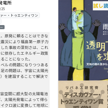
発電所
/25
ヴァー・トゥエンティワン
ロー
上、原発に頼ることはできな
本大震災により福島第一原子力
こした事故の深刻さは、これ
力に依存したエネルギー政策
迫ることになった。
レベルの問題になりつつある
不足の問題は、宇宙に太陽光
S）を建設することで解決で
宇宙空間に超大型の太陽電池
げ、太陽光発電によって得ら
マイクロ波に変換して地球に