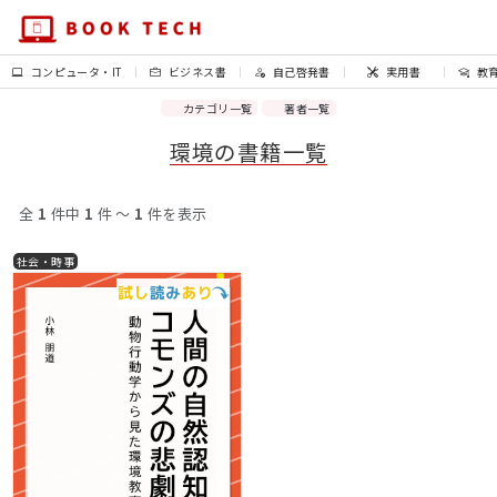
コンピュータ・IT
ビジネス書
自己啓発書
実用書
教
カテゴリ一覧
著者一覧
環境の書籍一覧
全
1
件中
1
件 〜
1
件を表示
社会・時事