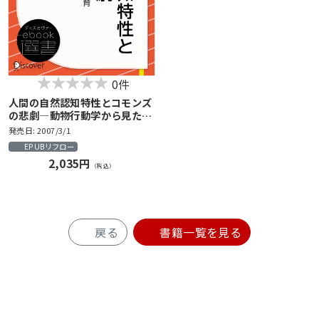
0件
人間の自然認知特性とコモンズ
の悲劇―動物行動学から見た環
境教育
発売日: 2007/3/1
EPUBリフロー
2,035円
（税込）
戻る
書籍一覧を見る