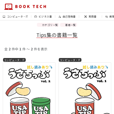
コンピュータ・IT
ビジネス書
自己啓発書
実用書
教
カテゴリ一覧
著者一覧
Tips集の書籍一覧
全
2
件中
1
件 〜
2
件を表示
コンピュータ・IT
コンピュータ・IT