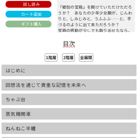
試し読み
『郷愁の宝箱』を開けていただけただろ
うか？ あなたの少年少女期が、じんわ
カート追加
りと、しみじみと、うふふふ……と、芋
ギフト購入
づるのように出て来ただろうか？
宝箱の感動が少しでも取り出せたなら、
本書の狙いはそこにあり、ぼくの願いも
目次
成就となる。
1階層
2階層
全展開
はじめに
回想法を通じて貴重な記憶を未来へ
ちゃぶ台
蒸気機関車
ねんねこ半纏