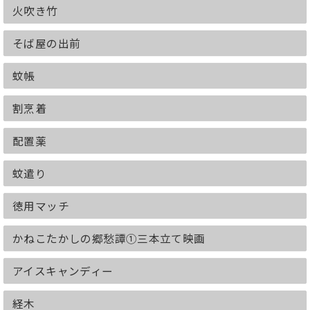
火吹き竹
そば屋の出前
蚊帳
割烹着
配置薬
蚊遣り
徳用マッチ
かねこたかしの郷愁譚①三本立て映画
アイスキャンディー
経木