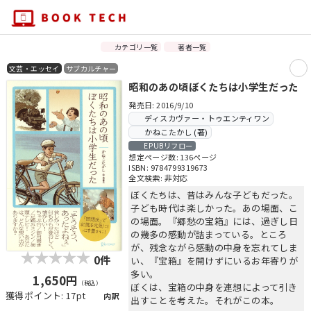
カテゴリ一覧
著者一覧
文芸・エッセイ
サブカルチャー
昭和のあの頃ぼくたちは小学生だった
発売日: 2016/9/10
ディスカヴァー・トゥエンティワン
かねこたかし (著)
EPUBリフロー
想定ページ数: 136ページ
ISBN: 9784799319673
全文検索: 非対応
ぼくたちは、昔はみんな子どもだった。
子ども時代は楽しかった。あの場面、こ
の場面。『郷愁の宝箱』には、過ぎし日
の幾多の感動が詰まっている。ところ
が、残念ながら感動の中身を忘れてしま
0件
い、『宝箱』を開けずにいるお年寄りが
多い。
1,650円
（税込）
ぼくは、宝箱の中身を連想によって引き
獲得ポイント: 17pt
内訳
出すことを考えた。それがこの本。