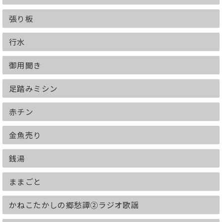
張り板
行水
御用聞き
足踏みミシン
赤チン
金魚売り
銭湯
ままごと
かねこたかしの郷愁譚②ラジオ歌謡