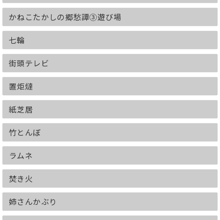
かねこたかしの郷愁譚③遊び場
七輪
街頭テレビ
置炬燵
紙芝居
竹とんぼ
ラムネ
焚き火
姉さんかぶり