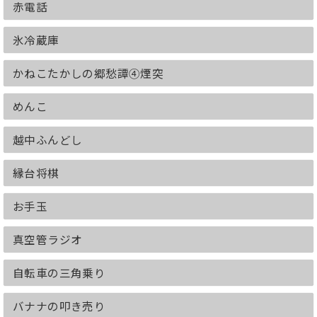
赤電話
氷冷蔵庫
かねこたかしの郷愁譚④煙突
めんこ
越中ふんどし
縁台将棋
お手玉
真空管ラジオ
自転車の三角乗り
バナナの叩き売り