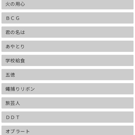
火の用心
ＢＣＧ
君の名は
あやとり
学校給食
五徳
蠅捕りリボン
旅芸人
ＤＤＴ
オブラート