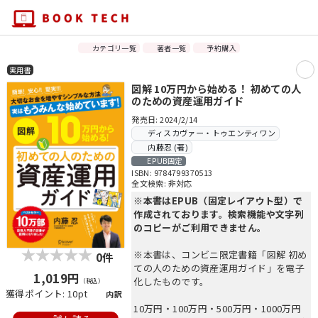
カテゴリ一覧
著者一覧
予約購入
実用書
図解 10万円から始める！ 初めての人
のための資産運用ガイド
発売日: 2024/2/14
ディスカヴァー・トゥエンティワン
内藤忍 (著)
EPUB固定
ISBN: 9784799370513
全文検索: 非対応
※本書はEPUB（固定レイアウト型）で
作成されております。検索機能や文字列
のコピーがご利用できません。
※本書は、コンビニ限定書籍「図解 初め
0件
ての人のための資産運用ガイド」を電子
1,019円
化したものです。
（税込）
獲得ポイント: 10pt
内訳
10万円・100万円・500万円・1000万円