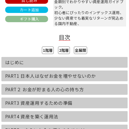
試し読み
金額別でわかりやすい資産運用ガイドブ
ック。
カート追加
初心者にぴったりのインデックス運用、
少ない資産でも着実なリターンが見込め
ギフト購入
る国内不動産、
たのしみながら運用できるワイン投資、
余裕のある人におすすめの海外不動産…
目次
etc.
1階層
2階層
全展開
投資は危ない・怖いというイメージを持
つ人がいますが、それは違います。
はじめに
あなたの大切なお金を着実にふやすシン
プルな方法があるのです。
先行き不透明な時代にあって、長い時間
PART1 日本人はなぜお金を増やせないのか
をかけてじっくりお金を育てる方法を
「貯金額別」にお伝えします。
PART２ お金が貯まる人の心の持ち方
（「貯金が1000万円になったら資産運用
PART3 資産運用するための準備
を考えなさい」新装改訂増補版）
PART4 資産を築く運用法