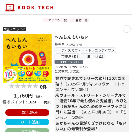
カテゴリ一覧
著者一覧
文芸・エッセイ
へんしんもいもい
発売日: 2025/7/25
ディスカヴァー・トゥエンティワン
市原淳 (著)
開一夫 (監)
EPUBリフロー
ISBN: 9784799331729
全文検索: 非対応
世界で愛されてシリーズ累計110万部突
破！
（2025年7月ディスカヴァー・トゥ
0件
エンティワン調べ）
1,760円
米ウォール・ストリート・ジャーナルで
（税込）
「過去20年で最も優れた児童書」のひと
獲得ポイント: 18pt
内訳
つ（あかちゃんのためのボードブック部
門）に選出！
（2025年2月28日） ※『も
試し読み
いもい』英語版
カート追加
あかちゃんの目がくぎづけになる「もい
もい」の最新刊が登場！
ギフト購入