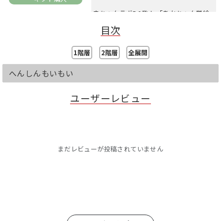
赤ちゃんラボ5.0発！ 「あかちゃん学絵
本」シリーズの最新刊で、
目次
「じっと見つめる」「泣いている子も見
つめる」と、
口コミで大人気の「もいもい」が、鳥や
1階層
2階層
全展開
ちょうちょ、汽車など、いろんなかたち
に大変身！
へんしんもいもい
ページをめくるたびに、かたちが変わる
ユーザーレビュー
「もいもい」を、子どもと一緒に楽しめ
る絵本となっています。
「つぎはなにかな？」と声をかけたり、
動きを真似したりと、コミュニケーショ
ンを深めるきっかけにもなります。
まだレビューが投稿されていません
★誕生日や記念日、クリスマスのプレゼ
ントに
★お孫さんや親せきのあかちゃんへのお
土産に
★子どもが生まれたお友達の出産祝いに
おすすめの絵本です。