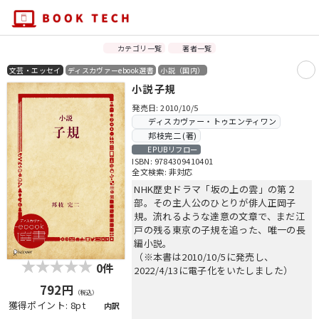
カテゴリ一覧
著者一覧
文芸・エッセイ
ディスカヴァーebook選書
小説（国内）
小説 子規
発売日: 2010/10/5
ディスカヴァー・トゥエンティワン
邦枝完二 (著)
EPUBリフロー
ISBN: 9784309410401
全文検索: 非対応
NHK歴史ドラマ「坂の上の雲」の第２
部。その主人公のひとりが俳人正岡子
規。流れるような達意の文章で、まだ江
戸の残る東京の子規を追った、唯一の長
編小説。
（※本書は2010/10/5に発売し、
0件
2022/4/13に電子化をいたしました）
792円
（税込）
獲得ポイント: 8pt
内訳