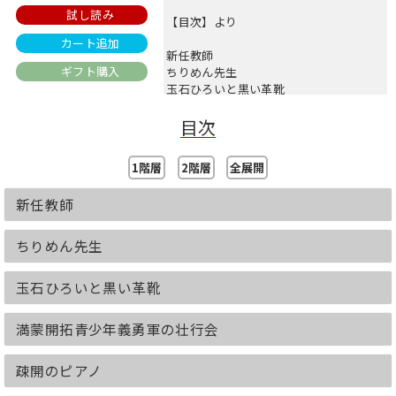
試し読み
【目次】より
カート追加
新任教師
ギフト購入
ちりめん先生
玉石ひろいと黒い革靴
満蒙開拓青少年義勇軍の壮行会
目次
疎開のピアノ
勤労奉仕
ホップ摘み
1階層
2階層
全展開
同級生
焚き木運び
新任教師
戦局の悪化と不安な日々
金歯とお餅
ちりめん先生
初めての三学期
十二月八日からガダルカナル撤退へ
玉石ひろいと黒い革靴
松本女子師範学校と松本五十連隊
留学生、鄭さんとの別れ
慰問の音楽会
満蒙開拓青少年義勇軍の壮行会
松代大本営と十三崖
再会
疎開のピアノ
十三崖地下壕
硫黄島玉砕