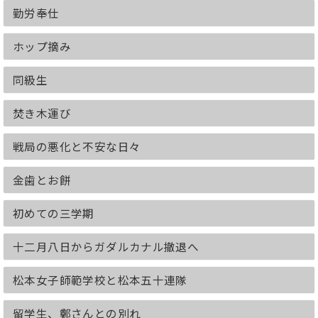
勤労奉仕
耐え忍ぶ日々、そして敗戦
学童疎開の子どもたち
ホップ摘み
鎌と赤紙
軍事訓練
警戒警報
同級生
広島・長崎に新型爆弾投下！
敗戦
焚き木運び
回想
長野空襲のこと
戦局の悪化と不安な日々
進駐軍がやってきた
進駐軍
金歯とお餅
焚書
チューインガム
初めての三学期
墨塗教科書
ピアノが育んだ友情
十二月八日からガダルカナル撤退へ
ノクターン
懐かしのバージニア
松本女子師範学校と松本五十連隊
谷間の灯
荒城の月
もみの木
留学生、鄭さんとの別れ