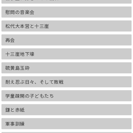
ありがとう、みんな
慰問の音楽会
塩むすび
ふるさと
仰げば尊し
松代大本営と十三崖
（※本書は2019/01/23に鬼灯書籍より刊
再会
行された書籍を電子化したものです。）
十三崖地下壕
硫黄島玉砕
耐え忍ぶ日々、そして敗戦
学童疎開の子どもたち
鎌と赤紙
軍事訓練