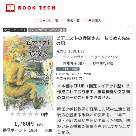
カテゴリ一覧
著者一覧
予約購入
文芸・エッセイ
ディスカヴァーebook選書
ピアニストの兵隊さん―ちりめん先生
の記
発売日: 2019/1/23
ディスカヴァー・トゥエンティワン
古畑博子 (著)
野中秀司 (絵)
EPUB固定
ISBN: 9784867762998
全文検索: 非対応
※本書はEPUB（固定レイアウト型）で
作成されております。検索機能や文字列
のコピーがご利用できません。
新任小学校教師が経験した戦中生活と戦
0件
後の心温まる米兵との交流を、世界平
和・不戦の願いを込めて綴った物語。味
1,760円
（税込）
わいある挿画が情景を克明に浮かび上が
獲得ポイント: 18pt
内訳
らせる。