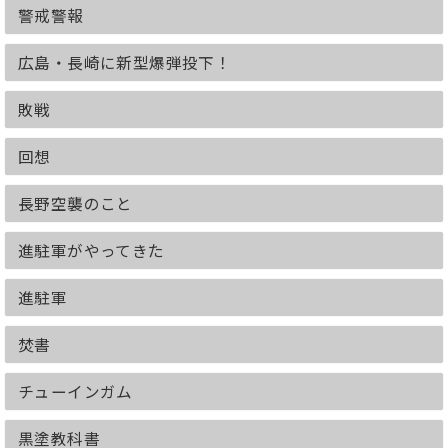
警戒警報
広島・長崎に新型爆弾投下！
敗戦
回想
長野空襲のこと
進駐軍がやってきた
進駐軍
焚書
チューインガム
黒塗教科書