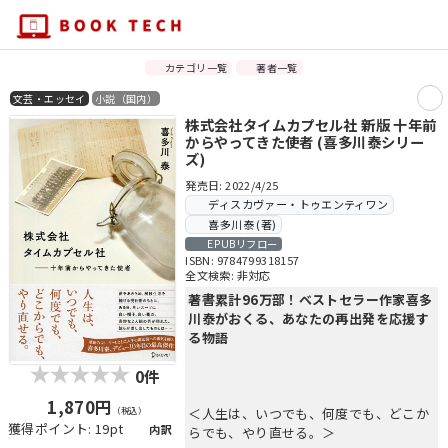
カテゴリ一覧
著者一覧
文芸・エッセイ
小説（国内）
株式会社タイムカプセル社 新版 十年前
からやってきた使者 (喜多川泰シリー
ズ)
発売日: 2022/4/25
ディスカヴァー・トゥエンティワン
喜多川泰 (著)
EPUBリフロー
ISBN: 9784799318157
全文検索: 非対応
著書累計96万部！ベストセラー作家喜多
川泰がおくる、あなたの再出発を応援す
る物語
0件
1,870円
（税込）
＜人生は、いつでも、何度でも、どこか
獲得ポイント: 19pt
内訳
らでも、やり直せる。＞