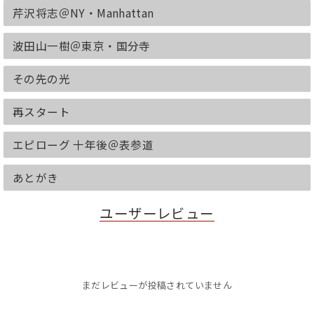
芹沢将志＠NY・Manhattan
大阪、北海道、東京、そしてニューヨー
波田山一樹＠東京・国分寺
ク。
各地で手紙の受取人と出会い、それぞれ
その先の光
の人生に触れていく中で、英雄は自分の
本当の気持ちに気づいていく――
再スタート
エピローグ 十年後＠表参道
あとがき
▼幅広い年代の方から、感動の声が続々
と届いています！
ユーザーレビュー
すごく感動しました。喜多川さんの本は
はじめてでしたが、大好きになりまし
た。（10代女性）
まだレビューが投稿されていません