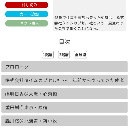
試し読み
カート追加
45歳で仕事も家族も失った英雄は、株式
会社タイムカプセル社という一風変わっ
ギフト購入
た会社で働くことになる。
未来の自分に向けて書いた手紙を、数
目次
年〜数十年後に配達することを事業とす
る会社だ。
1階層
2階層
全展開
プロローグ
配属されたのは＜特別配達困難者対策室
＞。
株式会社タイムカプセル社 ～十年前からやってきた使者
仕事内容は、さまざまな事情で配達不能
嶋明日香＠大阪・心斎橋
になった人たちに直接手紙を届けにいく
というものだった。
重田樹＠東京・原宿
英雄は上司の海人とタッグを組み、2週
間のうちに5通の手紙を届けるという任
森川桜＠北海道・苫小牧
務につく。