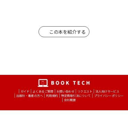
良いことも悪いこともすべてがムダなこ
となんかなく、1人1人の人生において大
切なすばらしいものであると実感しまし
た。（20代女性）
この本を紹介する
会社の先輩から薦められ、喜多川さんの
本を読み始めました。本当にすてきで励
まされる本です。（30代女性）
とても感動しました。過去の私の選んで
きた道が、ひとつでも違えば、今の私は
いないんだとわかり、過去に経験したつ
らいことすべてが必要だったし、良かっ
ガイド
よくあるご質問
お問い合わせ
リクエスト
法人向けサービス
たことに思えました。（40代女性）
出版社・著者の方へ
利用規約
特定商取引法について
プライバシーポリシー
会社概要
現状にあきらめず、自分を信じて、前に
進む気持ちになれました。書ききれない
くらいの言葉が心に響き、元気が出まし