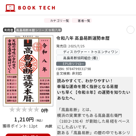
カテゴリ一覧
著者一覧
実用書
高島易断本暦シリーズ 令和八年
令和八年 高島易断運勢本暦
発売日: 2025/7/25
ディスカヴァー・トゥエンティワン
高島易断協同組合 (著)
EPUBリフロー
ISBN: 9784799331798
全文検索: 非対応
読みやすくて、わかりやすい！
幸福な運命を開く指針となる易暦
いち早く【令和８年】の運勢を知りたい
あなたへ。
「高島易断」とは、
0件
横浜の実業家でもある高島嘉右衛門
1,210円
（1832~1914）が創始した易経をベース
（税込）
獲得ポイント: 12pt
内訳
にした占いです。
数ある「高島易断」の暦の中でも本シリ