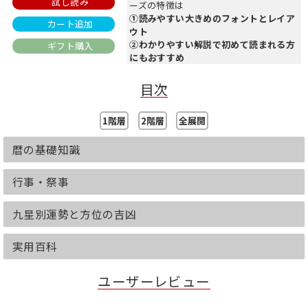
試し読み
ーズの特徴は
①読みやすい大きめのフォントとレイア
カート追加
ウト
②わかりやすい解説で初めて読まれる方
ギフト購入
にもおすすめ
③親しみやすい語り口
人事百般問題解決のための力強い味方に
目次
なる一冊です。
1階層
2階層
全展開
天地の呼吸に合わせて幸福な運命が開け
ていく
暦の基礎知識
網羅性よりも実用性を優先した『高島易
断運勢本暦』。
「運勢を知り、実生活に活かしたい！」
行事・祭事
という方へおすすめです。
暦の基礎知識、行事・祭事、九星別個人
九星別運勢と方位の吉凶
の運勢、実用百科ほか、
日常的に活用度の高い項目を中心に収録
しています。
実用百科
【運勢本暦でわかること】
ユーザーレビュー
■令和８年のあなたの運勢がわかります
■日本と世界の動きや景気がわかります
■方位の吉凶、吉日がわかります