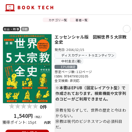
カテゴリ一覧
著者一覧
社会・時事
宗教
エッセンシャル版 図解世界５大宗教
全史
発売日: 2016/12/15
ディスカヴァー・トゥエンティワン
中村圭志 (著)
EPUB固定
想定ページ数: 112ページ
ISBN: 9784799320105
全文検索: 非対応
※本書はEPUB（固定レイアウト型）で
作成されております。検索機能や文字列
のコピーがご利用できません。
0件
宗教を知らずして、世界の歴史と今はわ
1,540円
からない。
（税込）
宗教は現代のビジネスマンの必須科目
獲得ポイント: 15pt
内訳
だ。