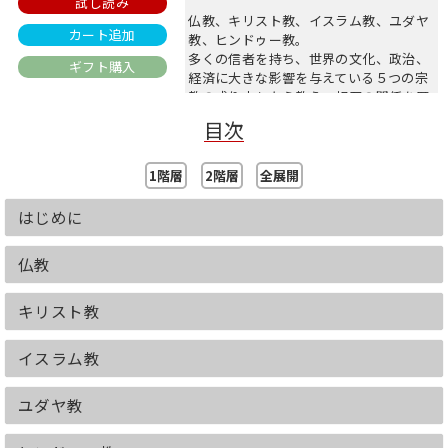
試し読み
仏教、キリスト教、イスラム教、ユダヤ
カート追加
教、ヒンドゥー教。
多くの信者を持ち、世界の文化、政治、
ギフト購入
経済に大きな影響を与えている５つの宗
教の成り立ちから教え、相互の関係を歴
史的にとらえ、豊富な図解でわかりやす
目次
く解説するのが本書である。
解説文と図解が見開きで１項目になって
1階層
2階層
全展開
いるので、どこからでも読める。
１～５章で重要な５大宗教について、６
はじめに
章はゾロアスター教、道教、神道、世界
の新宗教ほかについて解説。７章では宗
仏教
教学のエッセンスを解説し、読者に宗教
を考える視点を提供している。
キリスト教
イスラム教
ユダヤ教