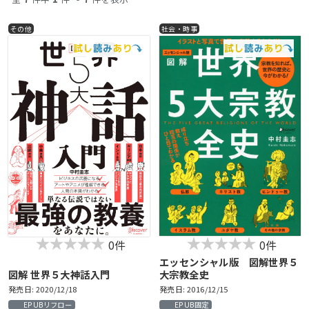
『教養としての宗教入門』『聖書、コーラン、仏典』（中公新
書）
その他
社会・時事
『人は「死後の世界」をどう考えてきたか』（KADOKAWA）
『面白くて眠れなくなる宗教学』（PHP研究所）
『教養としての仏教入門』『知ったかぶりキリスト教入門』
（幻冬舎新書）
『信じない人のための＜宗教＞講座』（みすず書房）
ほか多数。
0件
0件
エッセンシャル版 図解世界５
図解 世界５大神話入門
大宗教全史
発売日: 2020/12/18
発売日: 2016/12/15
EPUBリフロー
EPUB固定