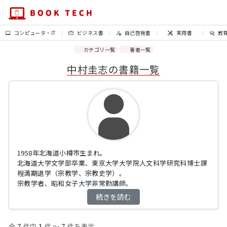
コンピュータ・IT
ビジネス書
自己啓発書
実用書
教
カテゴリ一覧
著者一覧
中村圭志の書籍一覧
1958年北海道小樽市生まれ。
北海道大学文学部卒業、東京大学大学院人文科学研究科博士課
程満期退学（宗教学、宗教史学）。
宗教学者、昭和女子大学非常勤講師。
続きを読む
著書
『図解 世界５大宗教全史』『西洋人の「無神論」日本人の「無
宗教」』（ディスカヴァー）
全
7
件中
1
件 〜
7
件を表示