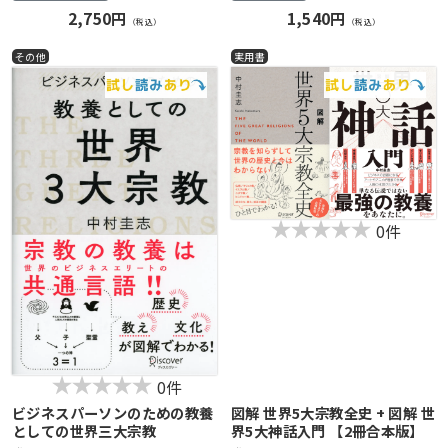
2,750円
1,540円
（税込）
（税込）
その他
実用書
0件
0件
ビジネスパーソンのための教養
図解 世界5大宗教全史 + 図解 世
としての世界三大宗教
界5大神話入門 【2冊合本版】