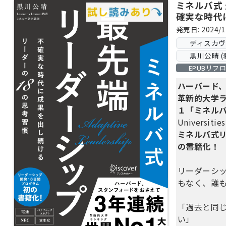
ミネルバ式
確実な時代
ダーの18
発売日: 2024/1
ディスカ
黒川公晴 (
EPUBリフ
ハーバード
革新的大学ラ
１「ミネル
Universiti
ミネルバ式
の書籍化！
リーダーシ
もなく、誰
「過去と同
い」