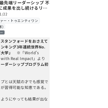
 最先端リーダーシップ 不
に成果を出し続けるリー
の思考習慣
1/22
ヴァー・トゥエンティワン
著)
ロー
、スタンフォードをおさえて
ンキング3年連続世界No.
バ大学」
※「World's
es with Real Impact」より
リーダーシッププログラム初
ップとは天賦の才でも感覚で
もが習得可能な知恵である。
じようにやっても結果が出な