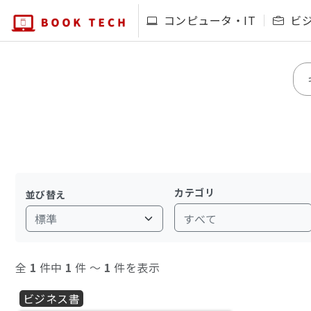
コンピュータ・IT
ビ
カテゴリ
並び替え
すべて
全
1
件中
1
件 〜
1
件を表示
ビジネス書