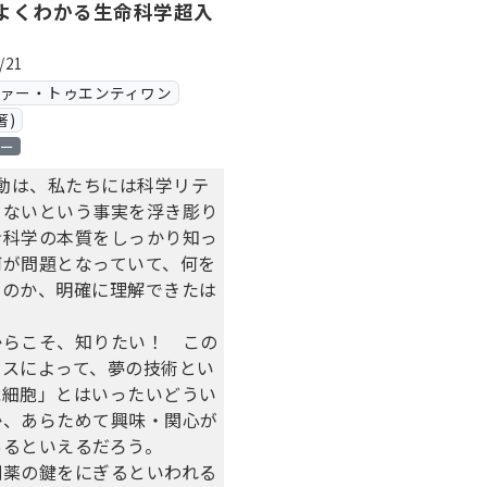
よくわかる生命科学超入
/21
ヴァー・トゥエンティワン
著)
ロー
騒動は、私たちには科学リテ
りないという事実を浮き彫り
命科学の本質をしっかり知っ
何が問題となっていて、何を
なのか、明確に理解できたは
からこそ、知りたい！ この
ースによって、夢の技術とい
能細胞」とはいったいどうい
か、あらためて興味・関心が
あるといえるだろう。
創薬の鍵をにぎるといわれる