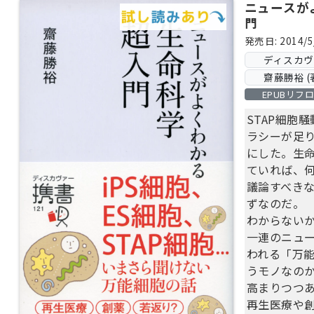
ニュースが
門
発売日: 2014/5
ディスカ
齋藤勝裕 (
EPUBリフ
STAP細胞
ラシーが足
にした。生
ていれば、
議論すべき
ずなのだ。
わからない
一連のニュ
われる「万
うモノなの
高まりつつ
再生医療や