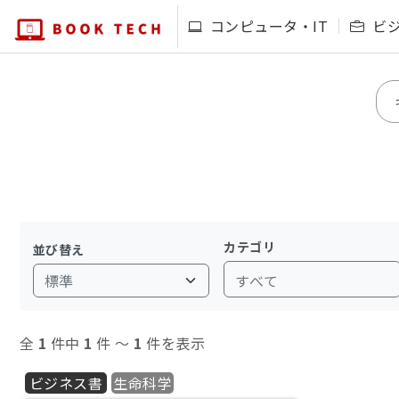
コンピュータ・IT
ビ
カテゴリ
並び替え
すべて
全
1
件中
1
件 〜
1
件を表示
ビジネス書
生命科学