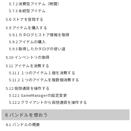
【 おすすめしない人】
5.7.2 消費型アイテム（時間）
■ PlayFab の高度な知識を求めている人
5.7.3 永続型アイテム
■ Unity と C# を一切触ったことがない
人（基礎レベルがあれば大丈夫です）
5.8 ストアを登録する
5.9 アイテムを購入する
【よくある質問】
Ｑ．PlayFab をまったく知らないのです
5.9.1 カタログとストア情報を取得
が、大丈夫ですか？
5.9.2 アイテムの購入
Ａ．大丈夫です。PlayFab の導入部分か
5.9.3 取得したカタログの使い道
ら図を多めに使用して解説しているの
で、つまづくポイントを減らしていま
5.10 インベントリの取得
す。
5.11 アイテムを消費する
5.11.1 １つのアイテム１個を消費する
Ｑ．本書を最後までやるとゲームが完成
しますか？
5.11.2 １つのアイテムを複数個消費する
Ａ．本書は使い方を学ぶことを目的とし
5.12 仮想通貨を操作する
ているので、何か１つのゲームができる
5.12.1 GameManagerの設定変更
ということはありません。本書で学んだ
ことを、ご自身のゲームに組み込んでく
5.12.2 クライアントから仮想通貨を操作する
ださい。
6 バンドルを使おう
Ｑ．ソースコードは載っていますか？
Ａ．はい。コピペで動作するソースコー
6.1 バンドルの概要
ドを載せているので、そのまま動作確認