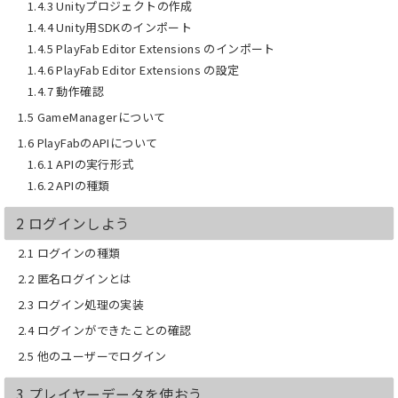
1.4.3 Unityプロジェクトの作成
また、PlayFab は比較的新しいサービス
1.4.4 Unity用SDKのインポート
のため、情報をまとめている人が少な
1.4.5 PlayFab Editor Extensions のインポート
く、不明な点を検索しても解決できない
事もあります。
1.4.6 PlayFab Editor Extensions の設定
実際に使ってみて解説をしている記事も
1.4.7 動作確認
多少は見かけますが、情報が断片的で、
1.5 GameManagerについて
体系的に学ぶことは難しいと感じていま
した。
1.6 PlayFabのAPIについて
1.6.1 APIの実行形式
【 入門レベルを本書だけで学べる！】
PlayFab の勉強を始めるにあたって、ど
1.6.2 APIの種類
こからどういった順番で学習をしていく
のかがわからないと思います。
2 ログインしよう
いろんな機能がある中で、難しい機能か
ら始めてしまうと、理解が難しくやめて
2.1 ログインの種類
しまう原因にもなります。
2.2 匿名ログインとは
そこで本書では、理解がしやすい以下の
機能をピックアップして、入門編としま
2.3 ログイン処理の実装
した。
2.4 ログインができたことの確認
■ PlayFab で何ができるのか
2.5 他のユーザーでログイン
■ ログインの知識
■ タイトルデータ、プレイヤーデータの
3 プレイヤーデータを使おう