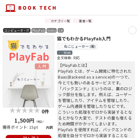
カテゴリ一覧
著者一覧
コンピュータ・IT
PlayFab
Unity
C#
猫でもわかるPlayFab入門
ねこじょーかー (著)
Web
全文検索: 対応
【PlayFabとは】
PlayFab とは、ゲーム開発に特化された
Baas(Backend as a service)の一つで、
今とても勢いのあるサービスです。
「バックエンド」というのは、裏のロジ
ック部分を指します。例えば、ユーザー
を管理したり、アイテムを管理したり、
ゲーム内通貨を管理したりなどです。
0件
こういった処理をゼロから実装するとな
るとかなり大変で、テストの量も増える
1,500円
（税込）
ため時間がかかってしまいます。
獲得ポイント: 15pt
内訳
PlayFab を使用すれば、バックエンドの
処理を自分でゼロから実装することな