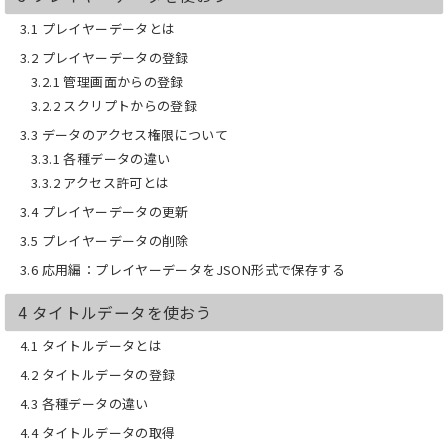
知識
■ アイテム、仮想通貨、ストア、バンド
3.1 プレイヤーデータとは
ル、コンテナーの知識
3.2 プレイヤーデータの登録
■ ランキングの知識
3.2.1 管理画面からの登録
上記の機能から勉強を始めることで、挫
3.2.2 スクリプトからの登録
折をすることなくスムーズに PlayFab の
3.3 データのアクセス権限について
学習を進められることは間違いありませ
3.3.1 各種データの違い
ん。
3.3.2 アクセス許可とは
【 100時間以上の学習内容を凝縮！】
3.4 プレイヤーデータの更新
私は PlayFab の勉強に「100時間以上」
を費やし、理解をするのにかなり苦戦し
3.5 プレイヤーデータの削除
ました。
3.6 応用編：プレイヤーデータをJSON形式で保存する
みなさんが同じように時間を使わなくて
済むように、入門編として情報を凝縮
4 タイトルデータを使おう
し、この本にまとめています。
いろいろとつまづきながら学習した経験
4.1 タイトルデータとは
から、入門者がつまづくポイントもわか
っています。
4.2 タイトルデータの登録
つまづく点を先回りして解決できるよ
4.3 各種データの違い
う、図も多めに使用し、わかりやすさと
見やすさにこだわって書きました。
4.4 タイトルデータの取得
この本を読むことで、PlayFab にかける