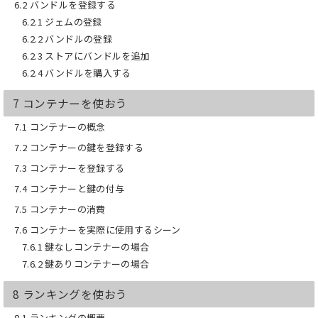
6.2 バンドルを登録する
に使うことができます。
6.2.1 ジェムの登録
Q．続編はありますか？
6.2.2 バンドルの登録
A．はい。第２弾の
自動化編
と、第３弾
6.2.3 ストアにバンドルを追加
の
ソーシャル編
が出ています。
6.2.4 バンドルを購入する
【さあ、PlayFab を始めよう！】
7 コンテナーを使おう
一度触ってみると、PlayFabの良さに気
づくと思います。
7.1 コンテナーの概念
自粛中の空き時間などを使って、一緒に
PlayFab の勉強を始めてみませんか？
7.2 コンテナーの鍵を登録する
7.3 コンテナーを登録する
7.4 コンテナーと鍵の付与
7.5 コンテナーの消費
7.6 コンテナーを実際に使用するシーン
7.6.1 鍵なしコンテナーの場合
7.6.2 鍵ありコンテナーの場合
8 ランキングを使おう
8.1 ランキングの概要