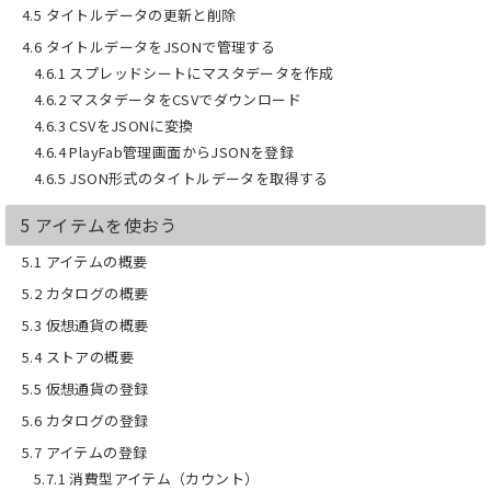
4.5 タイトルデータの更新と削除
勉強時間を少なくして、ゲーム開発の部
分に時間を割くことができます。
4.6 タイトルデータをJSONで管理する
4.6.1 スプレッドシートにマスタデータを作成
【１ヶ月の全額返金保証つき！】
4.6.2 マスタデータをCSVでダウンロード
内容にはかなり自信があるので、１ヶ月
の全額返金保証をつけます。
4.6.3 CSVをJSONに変換
ご購入後、内容に不満がある場合は、購
4.6.4 PlayFab管理画面からJSONを登録
入履歴のスクリーンショットを Twitter
4.6.5 JSON形式のタイトルデータを取得する
の DM で送っていただければ、同額の
Amazon ギフト券で返金対応させていた
5 アイテムを使おう
だきます。
実質ノーリスクで読めると思うので、ご
5.1 アイテムの概要
検討ください。
5.2 カタログの概要
【 おすすめな人】
5.3 仮想通貨の概要
■ PlayFab を触ったことがない、または
少ししか触ったことがない人
5.4 ストアの概要
■ PlayFab について興味がある人
5.5 仮想通貨の登録
■ 今後、自分でソーシャルゲームを作っ
てみたい人
5.6 カタログの登録
■ 普段から PlayFab を使っているが、復
5.7 アイテムの登録
習も兼ねて学びたい人
5.7.1 消費型アイテム（カウント）