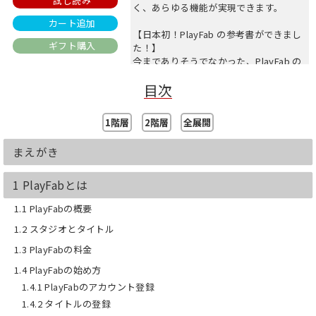
試し読み
く、あらゆる機能が実現できます。
カート追加
【日本初！PlayFab の参考書ができまし
ギフト購入
た！】
今までありそうでなかった、PlayFab の
参考書を日本で初めてつくりました！
目次
本書の目的は、PlayFab を触ったことが
ない人が、ログインやデータの操作、ス
トア機能の実装までをひと通りできるよ
1階層
2階層
全展開
うになることです。
入門者向けに、わかりやすさに重点を置
まえがき
いて書いているので、迷うことなく進め
られると思います。
PlayFab をこれから勉強しようとしてい
1 PlayFabとは
る人はもちろん、一度 PlayFab を触った
ものの挫折してしまった人も、この本は
1.1 PlayFabの概要
ぴったりです。
1.2 スタジオとタイトル
【 PlayFab の勉強は挫折しやすい】
1.3 PlayFabの料金
私が PlayFab と出会ったのが約1年前。
1.4 PlayFabの始め方
実際に使ってみて、面白そうだなと感じ
1.4.1 PlayFabのアカウント登録
勉強を進めていきましたが、公式ドキュ
メントを読んでも理解しにくい部分が多
1.4.2 タイトルの登録
く、勉強に苦戦していました。