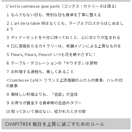
C'est la comtesse quie parle（コンテス・カトリーヌは語る）
１ なんでもない日も、特別な日も食卓を丁寧に整える
２ Lʼart de la table 何はなくとも、テーブルクロスからはじめまし
ょう
３ ディナーセットを十分に持っておくと、心にゆとりが生まれる
４ 口に直接あたるカトラリーは、老舗メゾンによる上質なものを
５ Fleurs, Fleurs, Fleurs!! いつも花を絶やさずに！
６ テーブル・デコレーションの「やりすぎ」は禁物
７ お料理する過程も、美しくあること
＜Comtesse Café＞ フランス上流階級のふだんの食事、ハレの日
の食事
８ 美味しい料理よりも、「会話」が主役
９ お育ちが露呈する食卓時の会話のタブー
10 知っておいて損はない、招かれたときの掟
CHAPITRE4 毎日を上質に過ごすためのルール