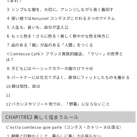
であれ！
・何はなくとも、テーブルクロスから始
めましょう
３ シンプルな服を、大切に、アレンジしながら長く着回す
・つらいときこそ、何でもないように振
４ 使い捨てはNon,non! コンテスがこだわる８つのアイテム
る舞い、凛として生きる
５ 人生も、装いも、自分が主人公
６ もっと色を！さらに色を！美しく鮮やかな色を味方に
７ 品のある「服」が品のある「人間」をつくる
＜Comtesse Café＞ フランス貴族的婚活、「ラリー」の世界と
は？
８ 子どもにはベーシックカラーの服だけで十分
９ パートナーには仕立てがよく、身体にフィットしたものを着せる
10 額は知性、目は
11
12 バカンスやリゾート地では、「野暮」にならないこと
CHAPITRE2 美しく住まうルール
C'est la comtesse quie parle（コンテス・カトリーヌは語る）
１ 観察と行動なくして、暮らしに美しさは宿らない