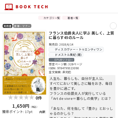
カテゴリ一覧
著者一覧
実用書
家事・マナー
フランス伯爵夫人に学ぶ 美しく、上質
に暮らす45のルール
発売日: 2018/6/14
ディスカヴァー・トゥエンティワン
ドメストル美紀 (著)
EPUBリフロー
想定ページ数: 328ページ
ISBN: 9784799323090
全文検索: 非対応
人生も、暮らしも、自分が主人公。
すべてにおいて美しさに軸をおき、毎日
を豊かに過ごす。
フランスの伯爵夫人が実行している
0件
「Art de vivre＝暮らしの美学」とは？
1,650円
（税込）
「あなた、何を指して『豊か』とおっし
獲得ポイント: 17pt
内訳
ゃるのかしら？