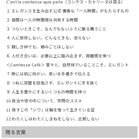
C'est la comtesse quie parle（コンテス・カトリーヌは語る）
１ エレガンスを生み出す公式 優美な「一人時間」がもたらすもの
２ 昼間は一人の時間夜は共有する時間
３ つらいときこそ、なんでもないふうに振る舞うこと
４ 人に依存しない。どんなときも、甘えない
５ 親しき仲でも、頼みごとはしない
６ 人付き合いは、必要以上に踏み込まず、距離感を保つ
＜Comtesse Café＞ 堂々と、自然体でいることこそ、エレガント
７ 時には机に向かい、思いを手書きで伝える
８ つねに完璧を目指さず、エレガントに手を抜く
９ 人生を豊かにするいくつもの時間を持つ
10 政治や世の中について、学問のススメ
11 背すじの「シワ」は胸を張って生きている証
12 わたくしはわたくしまねをしない、比較しない
贈る言葉