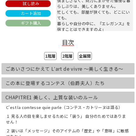
慎ましさなく、財力にまかせた傲慢な暮
試し読み
らしぶりは、美しくありません。
忙しくても、部屋が狭くても、どこにい
カート追加
ても、
ギフト購入
暮らしや自分の中に、『エレガンス』を
宿すことはできますのよ」
パリ７区の荘厳なアパルトマンに足を踏
目次
み入れたそのときから、伯爵婦人による
「暮らしの美学」の手ほどきが始まっ
た！
1階層
2階層
全展開
18世紀から続くフランスの伯爵家に嫁い
だ日本人の著者が学んだ、一日一日を丁
ごあいさつにかえて Lʼart de vivre ～美しく生きる～
寧に、心豊かに生きる、衣食住のコツと
心の持ち方を一挙公開。
この本に登場するコンテス（伯爵夫人）たち
・白いシャツにこだわる
・上質で、「育ちの良さ」がにじみ出る
CHAPITRE1 美しく、上質な装いのルール
服を身につける
・子どもには、ベーシックカラーの服だ
C'est la comtesse quie parle（コンテス・カトリーヌは語る）
け着せればよし！
・リビングは、大人のための場所
１ 見る人の目を楽しませるために「装う」 自分のためではありま
・部屋にも、家全体にも、テーマを設定
せん！
する
２ 装いは「メッセージ」そのアイテムの「歴史」や「意味」に敏感
・調理過程も、食卓も美しくあること！