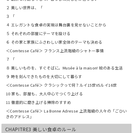
２ 美しい世界は、「
３ 「
４ エレガントな食卓の実現は舞台裏を見せないことから
５ それぞれの部屋にテーマを設ける
６ その家と家族にふさわしい家全体のテーマも決める
＜Comtesse Café＞ フランス上流階級のシャトー事情
７ 「
８ 美しいものを、すぐそばに。Musée à la maison! 絵のある生活
９ 時を刻んできたものを大切にして暮らす
＜Comtesse Café＞ クラシックって何？ルイ15世VSルイ16世
10 家も、部屋も、大人中心でつくり上げる
11 徹底的に磨き上げる掃除のすすめ
＜Comtesse Café＞ La Bonne Adresse 上流階級の人々の「ごひい
きのアドレス」
CHAPITRE3 美しい食卓のルール