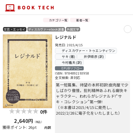
カテゴリ一覧
著者一覧
文芸・エッセイ
ディスカヴァーebook選書
外国文学
レジナルド
発売日: 2015/4/15
ディスカヴァー・トゥエンティワン
サキ (著)
井伊順彦 (訳)
今村楯夫 (訳)
EPUBリフロー
ISBN: 9784892193958
全文検索: 非対応
第一短篇集、待望の本邦初訳!皮肉屋で少
しばかり傲慢。批判精神あふれる痛快キ
ャラクター、われらがレジナルド!“サ
キ・コレクション”第一弾!
（※本書は2015/4/15に発売し、
0件
2022/2/28に電子化をいたしました）
2,640円
（税込）
獲得ポイント: 26pt
内訳