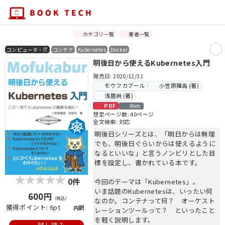
カテゴリ一覧
著者一覧
コンピュータ・IT
コンテナ
Kubernetes
Docker
明後日から使えるKubernetes入門
発売日: 2020/12/31
モウフカブール
小笠原種高 (著)
浅居尚 (著)
PDF
Web
想定ページ数: 40ページ
全文検索: 対応
明後日シリーズとは、「明日からは無理
でも、明後日ぐらいからは使えるように
なるといいな」と言うノンビリとした目
標を設定し、書かれている本です。
0件
今回のテーマは「Kubernetes」。
いま話題のKubernetesは、いったい何
600円
（税込）
なのか。コンテナって何？ オーケスト
獲得ポイント: 6pt
内訳
レーションツールって？ といったこと
を軽く説明します。