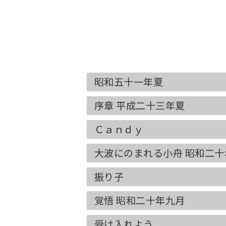
昭和五十一年夏
序章 平成二十三年夏
Ｃａｎｄｙ
大波にのまれる小舟 昭和二十
振り子
覚悟 昭和二十年九月
受け入れよう