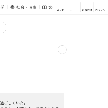
語学
社会・時事
文芸・エッセイ
その他
ガイド
カート
新規登録
ログイン
を過ごしていた。