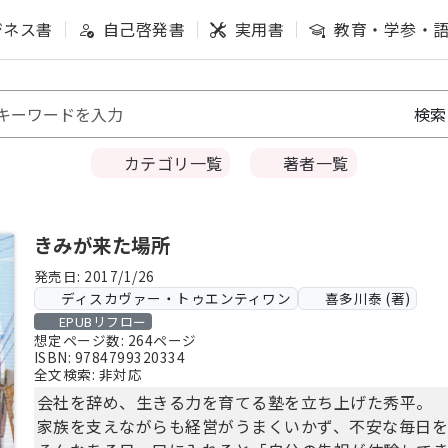
ジネス書
自己啓発書
実用書
教育・学参・
カテゴリ一覧
著者一覧
きみが来た場所
発売日: 2017/1/26
ディスカヴァー・トゥエンティワン
喜多川泰 (著)
EPUBリフロー
想定ページ数: 264ページ
ISBN: 9784799320334
全文検索: 非対応
会社を辞め、生きる力を育てる塾を立ち上げた秀平。
家族を支えながらも経営がうまくいかず、不安な毎日