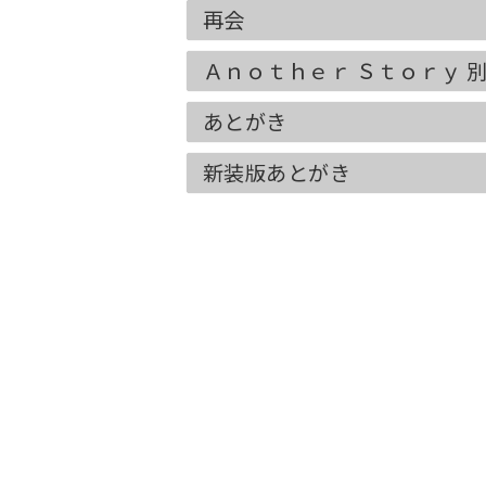
再会
Ａｎｏｔｈｅｒ Ｓｔｏｒｙ 
あとがき
新装版あとがき