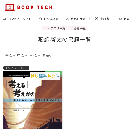
コンピュータ・IT
ビジネス書
自己啓発書
実用書
教
カテゴリ一覧
著者一覧
渡部 啓太の書籍一覧
全
1
件中
1
件 〜
1
件を表示
コンピュータ・IT