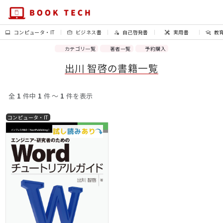
コンピュータ・IT
ビジネス書
自己啓発書
実用書
教
カテゴリ一覧
著者一覧
予約購入
出川 智啓の書籍一覧
全
1
件中
1
件 〜
1
件を表示
コンピュータ・IT