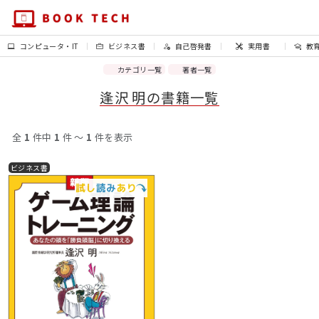
コンピュータ・IT
ビジネス書
自己啓発書
実用書
教
カテゴリ一覧
著者一覧
逢沢 明の書籍一覧
全
1
件中
1
件 〜
1
件を表示
ビジネス書