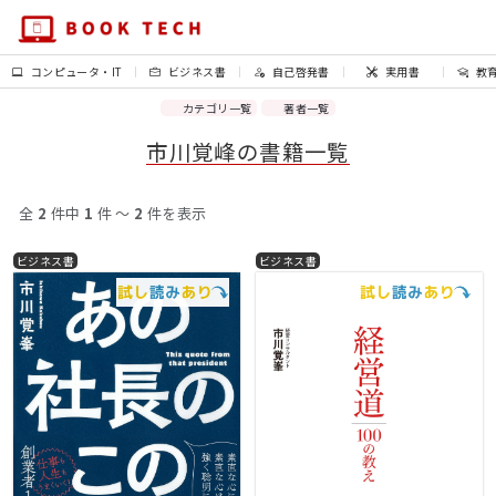
コンピュータ・IT
ビジネス書
自己啓発書
実用書
教
カテゴリ一覧
著者一覧
市川覚峰の書籍一覧
全
2
件中
1
件 〜
2
件を表示
ビジネス書
ビジネス書