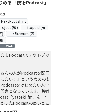
める「技術Podcast」
/12
xtPublishing
Project (編)
itopoid (著)
著)
r7kamura (著)
(著)
Web
たもPodcastでアウトプッ
さんの人がPodcastを配信
にしたい！」という考えのも
Podcastをはじめたい人全
入門書となっています。著者
ast「yatteki.fm」を一年
かったPodcastの良いとこ
公開の方法、起こりやすい失