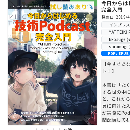
今日からはじ
完全入門
発売日: 2019/4
インプレス Ne
YATTEIKI 
kkosuge (
soramugi 
PDF / EPUB
【今すぐあな
ト！】
本書は「たく
する世の中
と、これから
員に向けた
が実際にPodc
間配信してわ
ろ、録音や