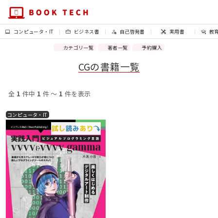
コンピュータ・IT
ビジネス書
自己啓発書
実用書
教
カテゴリ一覧
著者一覧
予約購入
CGの書籍一覧
全
1
件中
1
件 〜
1
件を表示
コンピュータ・IT