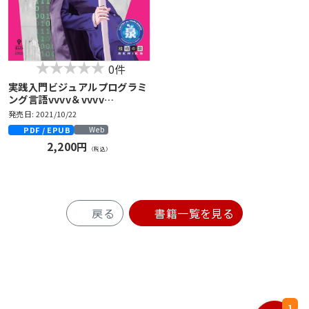
0件
実践入門ビジュアルプログラミ
ング言語vvvv＆vvvv
gamma 楽しくはじめるデジ
発売日: 2021/10/22
タルアート制作
PDF / EPUB
Web
2,200円
（税込）
戻る
書籍一覧を見る
1