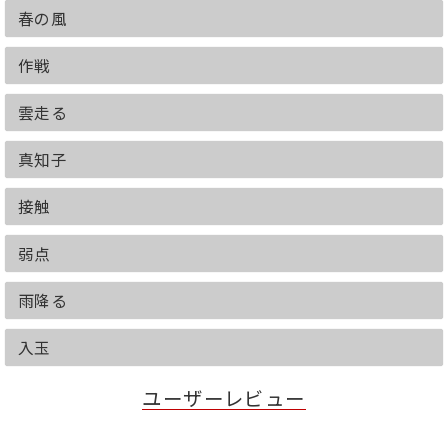
春の風
作戦
雲走る
真知子
接触
弱点
雨降る
入玉
ユーザーレビュー