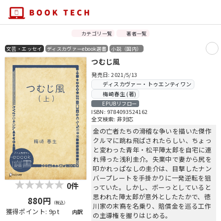
カテゴリ一覧
著者一覧
文芸・エッセイ
ディスカヴァーebook選書
小説（国内）
つむじ風
発売日: 2021/5/13
ディスカヴァー・トゥエンティワン
梅崎春生 (著)
EPUBリフロー
ISBN: 9784093524162
全文検索: 非対応
金の亡者たちの滑稽な争いを描いた傑作
クルマに跳ね飛ばされたらしい、ちょっ
と変わった青年・松平陣太郎を自宅に連
れ帰った浅利圭介。失業中で妻から尻を
叩かれっぱなしの圭介は、目撃したナン
バープレートを手掛かりに一発逆転を狙
0件
っていた。しかし、ボーっとしていると
思われた陣太郎が意外としたたかで、徳
880円
（税込）
川家の末裔を名乗り、賠償金を巡る工作
獲得ポイント: 9pt
内訳
の主導権を握りはじめる。