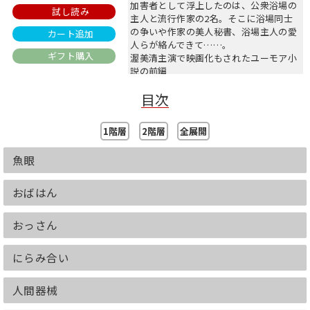
加害者として浮上したのは、公衆浴場の
試し読み
主人と流行作家の2名。そこに浴場同士
の争いや作家の美人秘書、浴場主人の愛
カート追加
人らが絡んできて……。
ギフト購入
渥美清主演で映画化もされたユーモア小
説の前編
（※本書は2021/5/13に発売し、
目次
2022/4/13に電子化をいたしました）
1階層
2階層
全展開
魚眼
おばはん
おっさん
にらみ合い
人間器械