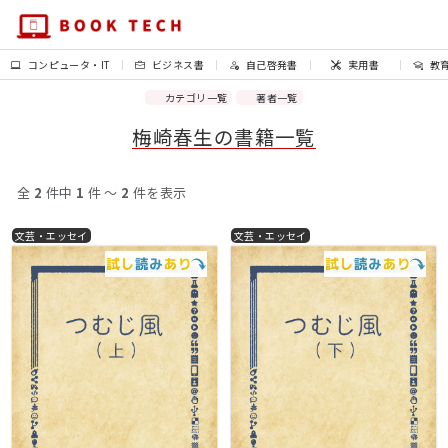
コンピュータ・IT
ビジネス書
自己啓発書
実用書
教
カテゴリ一覧
著者一覧
梅崎春生の書籍一覧
全
2
件中
1
件 〜
2
件を表示
文芸・エッセイ
文芸・エッセイ