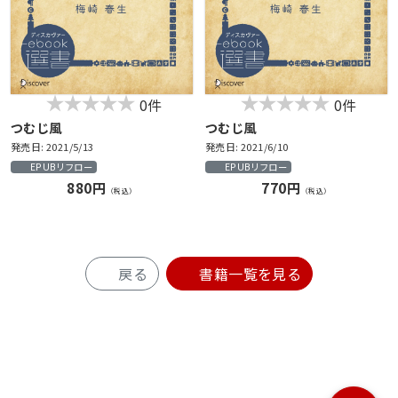
0件
0件
つむじ風
つむじ風
発売日: 2021/5/13
発売日: 2021/6/10
EPUBリフロー
EPUBリフロー
880円
770円
（税込）
（税込）
戻る
書籍一覧を見る