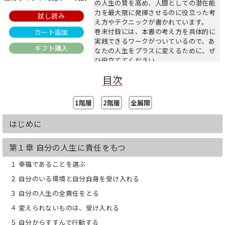
の人生の質を高め、人間としての潜在能
力を最大限に発揮させるのに役立った考
試し読み
え方やテクニックが書かれています。
巻末付録には、本書の考え方を具体的に
カート追加
実践できるワークがついているので、あ
ギフト購入
なたの人生をプラスに変えるために、ぜ
ひ役立ててください。
目次
※本書は2016年に弊社より刊行された
『何をしてもうまくいく人のシンプルな
習慣』の新装版です。
1階層
2階層
全展開
▼本書の項目例
はじめに
・幸福であることを選ぶ
・うまくいくと信じる
・感謝する
第１章 自分の人生に責任をもつ
・自分が手に入れたいものを知る
１ 幸福であることを選ぶ
・思い切ってやってみる
・すばやく決断をくだす
２ 自分のいる環境と自分自身を受け入れる
・約束を守る
３ 自分の人生の全責任をとる
・体を動かす
・成功者をまねる
４ 変えられないものは、受け入れる
▼目次
５ 自分からすすんで行動する