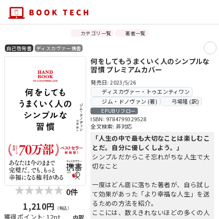
カテゴリ一覧
著者一覧
自己啓発書
ディスカヴァー携書
何をしてもうまくいく人のシンプルな
習慣 プレミアムカバー
発売日: 2023/5/26
ディスカヴァー・トゥエンティワン
ジム・ドノヴァン (著)
弓場隆 (訳)
EPUBリフロー
ISBN: 9784799329528
全文検索: 非対応
「人生の中で最も大切なことは楽しむこ
とだ。自分に優しくしよう。」
シンプルだからこそ忘れがちな人生で大
切なこと
一度はどん底に落ちた著者が、自ら試し
0件
て効果があった「より幸福な人生」を送
るための方法を紹介。
1,210円
（税込）
ここには、数えきれないほどの多くの人
獲得ポイント: 12pt
内訳