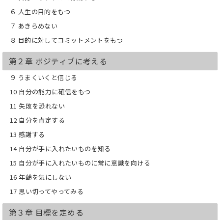
1章 自分の人生に責任をもつ
６ 人生の目的をもつ
2章 ポジティブに考える
3章 目標を定める
７ あきらめない
4章 行動を起こす
８ 目的に対してコミットメントをもつ
5章 人との関わりを築く
6章 毎日を楽しむ
第２章 ポジティブに考える
7章 夢を実現する
8章 より大きな成功を目指す
９ うまくいくと信じる
付録 習慣を身につけるエクササイズ
10 自分の能力に確信をもつ
11 失敗を恐れない
12 自分を肯定する
13 感謝する
14 自分が手に入れたいものを知る
15 自分が手に入れたいものに常に意識を向ける
16 年齢を気にしない
17 思い切ってやってみる
第３章 目標を定める